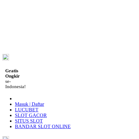
ID
Gratis
Ongkir
se-
Indonesia!
Masuk | Daftar
LUCUBET
SLOT GACOR
SITUS SLOT
BANDAR SLOT ONLINE