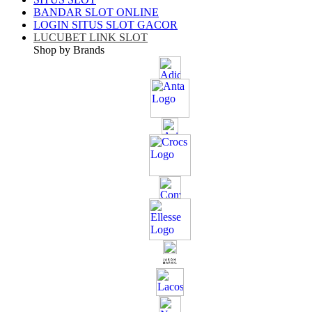
BANDAR SLOT ONLINE
LOGIN SITUS SLOT GACOR
LUCUBET LINK SLOT
Shop by Brands