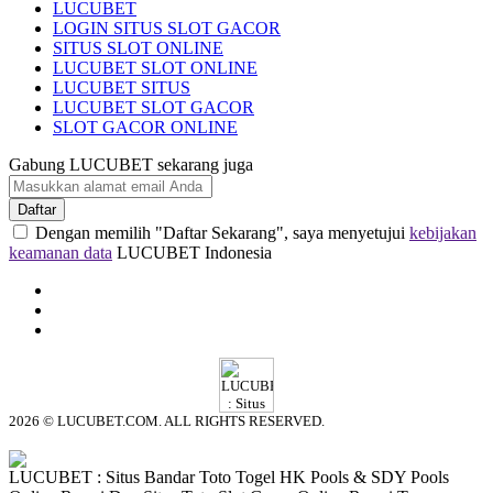
LUCUBET
LOGIN SITUS SLOT GACOR
SITUS SLOT ONLINE
LUCUBET SLOT ONLINE
LUCUBET SITUS
LUCUBET SLOT GACOR
SLOT GACOR ONLINE
Gabung LUCUBET sekarang juga
Daftar
Dengan memilih "Daftar Sekarang", saya menyetujui
kebijakan
keamanan data
LUCUBET Indonesia
2026 © LUCUBET.COM. ALL RIGHTS RESERVED.
© tebuishere
LUCUBET : Situs Bandar Toto Togel HK Pools & SDY Pools