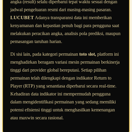
angka (result) selalu diperbarui tepat waktu sesuai dengan
jadwal pengeluaran resmi dari masing-masing pasaran.
LUCUBET
Adanya transparansi data ini memberikan
kenyamanan dan kepastian penuh bagi para pengguna saat
melakukan peracikan angka, analisis pola prediksi, maupun
pemasangan taruhan harian.
Di sisi lain, pada kategori permainan
toto slot,
platform ini
menghadirkan beragam variasi mesin permainan berkinerja
tinggi dari provider global bereputasi. Setiap pilihan
permainan telah dilengkapi dengan indikator Return to
Player (RTP) yang senantiasa diperbarui secara real-time.
Kehadiran data indikator ini mempermudah pengguna
dalam mengidentifikasi permainan yang sedang memiliki
potensi efisiensi tinggi untuk menghasilkan kemenangan
atau maxwin secara rasional.