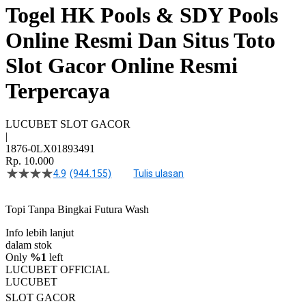
Togel HK Pools & SDY Pools
Online Resmi Dan Situs Toto
Slot Gacor Online Resmi
Terpercaya
LUCUBET SLOT GACOR
|
1876-0LX01893491
Rp. 10.000
4.9
(944.155)
Tulis ulasan
4.5
dari
5
Topi Tanpa Bingkai Futura Wash
bintang,
nilai
Info lebih lanjut
rating
rata-
dalam stok
rata.
Only
%1
left
Read
LUCUBET OFFICIAL
13
LUCUBET
Reviews.
SLOT GACOR
Tautan