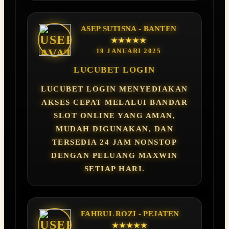
ASEP SUTISNA - BANTEN
★★★★★
19 JANUARI 2025
LUCUBET LOGIN
LUCUBET LOGIN MENYEDIAKAN
AKSES CEPAT MELALUI BANDAR
SLOT ONLINE YANG AMAN,
MUDAH DIGUNAKAN, DAN
TERSEDIA 24 JAM NONSTOP
DENGAN PELUANG MAXWIN
SETIAP HARI.
FAHRUL ROZI - PEJATEN
★★★★★