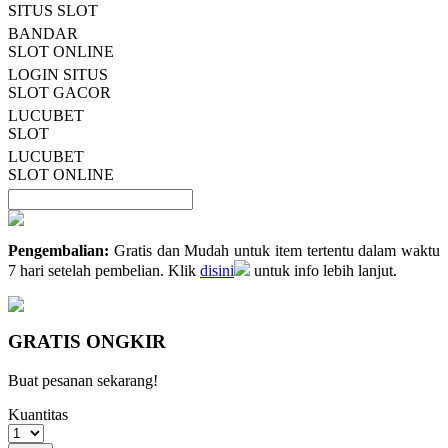
halaman
SITUS SLOT
yang
BANDAR
sama.
SLOT ONLINE
LOGIN SITUS
SLOT GACOR
LUCUBET
SLOT
LUCUBET
SLOT ONLINE
Pengembalian:
Gratis dan Mudah untuk item tertentu dalam waktu
7 hari setelah pembelian. Klik
disini
untuk info lebih lanjut.
GRATIS ONGKIR
Buat pesanan sekarang!
Kuantitas