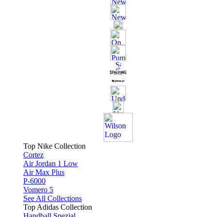
Top Nike Collection
Cortez
Air Jordan 1 Low
Air Max Plus
P-6000
Vomero 5
See All Collections
Top Adidas Collection
Handball Spezial