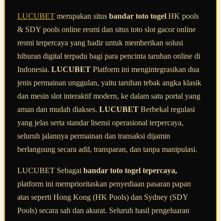
LUCUBET
merupakan situs
bandar toto togel
HK pools
& SDY pools online resmi dan situs toto slot gacor online
resmi terpercaya yang hadir untuk memberikan solusi
hiburan digital terpadu bagi para pencinta taruhan online di
Indonesia.
LUCUBET
Platform ini mengintegrasikan dua
jenis permainan unggulan, yaitu taruhan tebak angka klasik
dan mesin slot interaktif modern, ke dalam satu portal yang
aman dan mudah diakses.
LUCUBET
Berbekal regulasi
yang jelas serta standar lisensi operasional terpercaya,
seluruh jalannya permainan dan transaksi dijamin
berlangsung secara adil, transparan, dan tanpa manipulasi.
LUCUBET Sebagai
bandar toto togel tepercaya,
platform ini memprioritaskan penyediaan pasaran papan
atas seperti Hong Kong (HK Pools) dan Sydney (SDY
Pools) secara sah dan akurat. Seluruh hasil pengeluaran